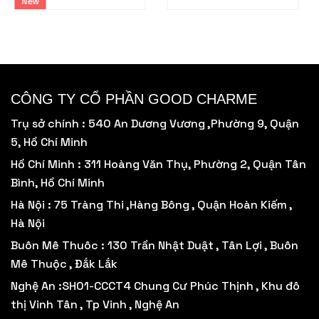
New
Số lượng sản phẩm tối thiểu.
CÔNG TY CỔ PHẦN GOOD CHARME
Trụ sở chính : 540 An Dương Vương ,Phường 9, Quận
5, Hồ Chí Minh
Hồ Chí Minh : 311 Hoàng Văn Thụ, Phường 2, Quận Tân
Bình, Hồ Chí Minh
Hà Nội : 75 Tràng Thi ,Hàng Bông , Quận Hoàn Kiếm ,
Hà Nội
Buôn Mê Thuôc : 130 Trần Nhật Duật , Tân Lợi , Buôn
Mê Thuộc , Đắk Lắk
Nghệ An :SH01-CCCT4 Chung Cư Phúc Thịnh , Khu đô
thị Vinh Tân , Tp Vinh , Nghệ An