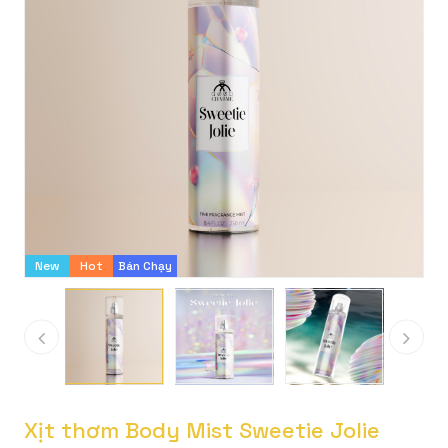
New
Hot
Bán Chạy
Xịt thơm Body Mist Sweetie Jolie