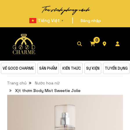
Tôn vinh phong cách
|
Tiếng Việt
Đăng nhập
▼
0
VỀ GOOD CHARME
SẢN PHẨM
KIẾN THỨC
SỰ KIỆN
TUYỂN DỤNG
Trang chủ
Nước hoa nữ
Xịt thơm Body Mist Sweetie Jolie