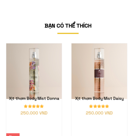
BẠN CÓ THỂ THÍCH
dy Mist Donna
Xịt thơm Body Mist Daisy
Xịt thơm Body 
Drea
000 VND
250.000 VND
250.000