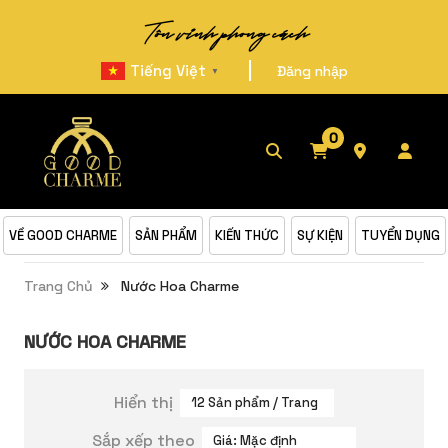
Tôn vinh phong cách
|
Tiếng Việt
Đăng nhập
▼
0
VỀ GOOD CHARME
SẢN PHẨM
KIẾN THỨC
SỰ KIỆN
TUYỂN DỤNG
Trang Chủ
Nước Hoa Charme
NƯỚC HOA CHARME
Hiển thị
12 Sản phẩm / Trang
Sắp xếp theo
Giá: Mặc định