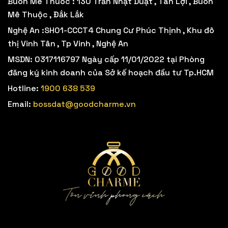
Buôn Mê Thuôc : 130 Trần Nhật Duật , Tân Lợi , Buôn
Mê Thuộc , Đắk Lắk
Nghệ An :SH01-CCCT4 Chung Cư Phúc Thịnh , Khu đô
thị Vinh Tân , Tp Vinh , Nghệ An
MSDN: 0317116797 Ngày cấp 11/01/2022 tại Phòng
đăng ký kinh doanh của Sở kế hoạch đầu tư Tp.HCM
Hotline:
1900 638 539
Email:
bossdat@goodcharme.vn