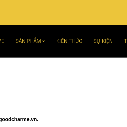
ME
SẢN PHẨM
KIẾN THỨC
SỰ KIỆN
T
goodcharme.vn.