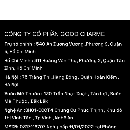
Số lượng sản phẩm tối thiểu.
CÔNG TY CỔ PHẦN GOOD CHARME
Trụ sở chính : 540 An Dương Vương ,Phường 9, Quận
5, Hồ Chí Minh
Hồ Chí Minh : 311 Hoàng Văn Thụ, Phường 2, Quận Tân
Bình, Hồ Chí Minh
Hà Nội : 75 Tràng Thi ,Hàng Bông , Quận Hoàn Kiếm ,
Hà Nội
Buôn Mê Thuôc : 130 Trần Nhật Duật , Tân Lợi , Buôn
Mê Thuộc , Đắk Lắk
Nghệ An :SH01-CCCT4 Chung Cư Phúc Thịnh , Khu đô
thị Vinh Tân , Tp Vinh , Nghệ An
MSDN: 0317116797 Ngày cấp 11/01/2022 tại Phòng