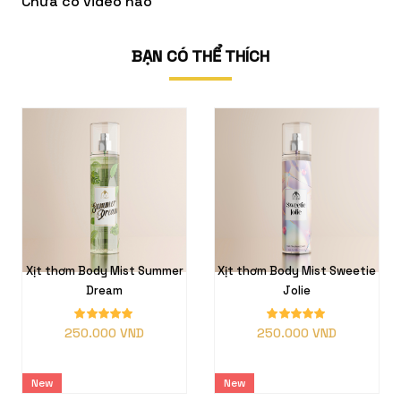
Chưa có video nào
BẠN CÓ THỂ THÍCH
Body Mist Summer
Xịt thơm Body Mist Sweetie
NƯỚC HOA N
Dream
Jolie
TRAVEL 100
THAN
0.000 VND
250.000 VND
650.
New
New