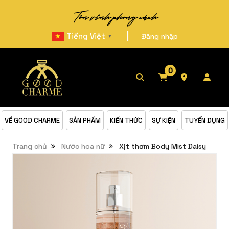
Tôn vinh phong cách
|
Tiếng Việt
Đăng nhập
▼
0
VỀ GOOD CHARME
SẢN PHẨM
KIẾN THỨC
SỰ KIỆN
TUYỂN DỤNG
Trang chủ
Nước hoa nữ
Xịt thơm Body Mist Daisy