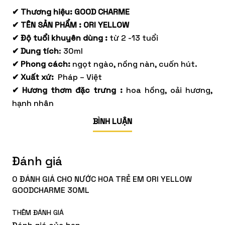
✔ Thương hiệu: GOOD CHARME
✔ TÊN SẢN PHẨM : ORI YELLOW
✔ Độ tuổi khuyên dùng :
từ 2 -13 tuổi
✔ Dung tích
: 30ml
✔ Phong cách:
ngọt ngào, nồng nàn, cuốn hút.
✔ Xuất xứ:
Pháp – Việt
✔ Hương thơm đặc trưng :
hoa hồng, oải hương,
hạnh nhân
BÌNH LUẬN
Đánh giá
0 ĐÁNH GIÁ CHO NƯỚC HOA TRẺ EM ORI YELLOW
GOODCHARME 30ML
THÊM ĐÁNH GIÁ