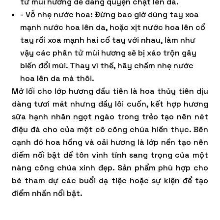
tử mùi hương dễ dàng quyện chặt lên da.
- Vỗ nhẹ nước hoa: Đừng bao giờ dùng tay xoa
mạnh nước hoa lên da, hoặc xịt nước hoa lên cổ
tay rồi xoa mạnh hai cổ tay với nhau, làm như
vậy các phân tử mùi hương sẽ bị xáo trộn gây
biến đổi mùi. Thay vì thế, hãy chấm nhẹ nước
hoa lên da mà thôi.
Mở lối cho lớp hương đầu tiên là hoa thủy tiên dịu
dàng tươi mát nhưng đầy lôi cuốn, kết hợp hương
sữa hạnh nhân ngọt ngào trong trẻo tạo nên nét
điệu đà cho của một cô công chúa hiền thục. Bên
cạnh đó hoa hồng và oải hương là lớp nền tạo nên
điểm nổi bật để tôn vinh tính sang trọng của một
nàng công chúa xinh đẹp. Sản phẩm phù hợp cho
bé tham dự các buổi dạ tiệc hoặc sự kiện để tạo
điểm nhấn nổi bật.