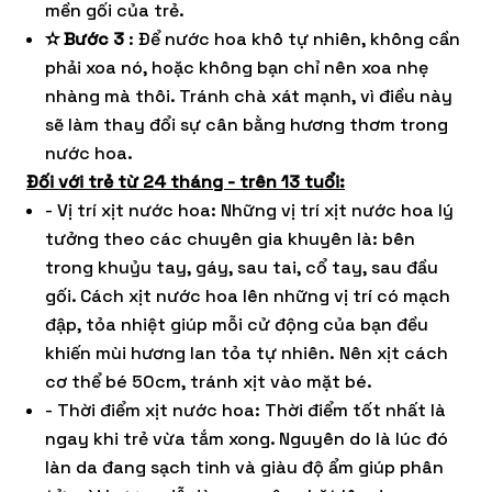
mền gối của trẻ.
✫ Bước 3
: Để nước hoa khô tự nhiên, không cần
phải xoa nó, hoặc không bạn chỉ nên xoa nhẹ
nhàng mà thôi. Tránh chà xát mạnh, vì điều này
sẽ làm thay đổi sự cân bằng hương thơm trong
nước hoa.
Đối với trẻ từ 24 tháng - trên 13 tuổi:
- Vị trí xịt nước hoa: Những vị trí xịt nước hoa lý
tưởng theo các chuyên gia khuyên là: bên
trong khuỷu tay, gáy, sau tai, cổ tay, sau đầu
gối. Cách xịt nước hoa lên những vị trí có mạch
đập, tỏa nhiệt giúp mỗi cử động của bạn đều
khiến mùi hương lan tỏa tự nhiên. Nên xịt cách
cơ thể bé 50cm, tránh xịt vào mặt bé.
- Thời điểm xịt nước hoa: Thời điểm tốt nhất là
ngay khi trẻ vừa tắm xong. Nguyên do là lúc đó
làn da đang sạch tinh và giàu độ ẩm giúp phân