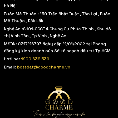
Hà Nội
Buôn Mê Thuôc : 130 Trần Nhật Duật , Tân Lợi , Buôn
Mê Thuộc , Đắk Lắk
Nghệ An :SH01-CCCT4 Chung Cư Phúc Thịnh , Khu đô
thị Vinh Tân , Tp Vinh , Nghệ An
MSDN: 0317116797 Ngày cấp 11/01/2022 tại Phòng
đăng ký kinh doanh của Sở kế hoạch đầu tư Tp.HCM
Hotline:
1900 638 539
Email:
bossdat@goodcharme.vn