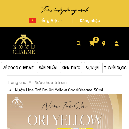
Tôn vinh phong cách
|
Tiếng Việt
Đăng nhập
▼
0
VỀ GOOD CHARME
SẢN PHẨM
KIẾN THỨC
SỰ KIỆN
TUYỂN DỤNG
Trang chủ
Nước hoa trẻ em
Nước Hoa Trẻ Em Ori Yellow GoodCharme 30ml