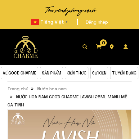
Tôn vinh phong cách
|
Tiếng Việt
Đăng nhập
▼
0
VỀ GOOD CHARME
SẢN PHẨM
KIẾN THỨC
SỰ KIỆN
TUYỂN DỤNG
Trang chủ
Nước hoa nam
NƯỚC HOA NAM GOOD CHARME LAVISH 25ML MẠNH MẼ
CÁ TÍNH