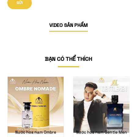
VIDEO SẢN PHẨM
BẠN CÓ THỂ THÍCH
ớc hoa nam Ombre
Nước hoa nam Gentle Men
Nước hoa