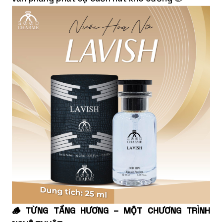
🪵 TỪNG TẦNG HƯƠNG – MỘT CHƯƠNG TRÌNH