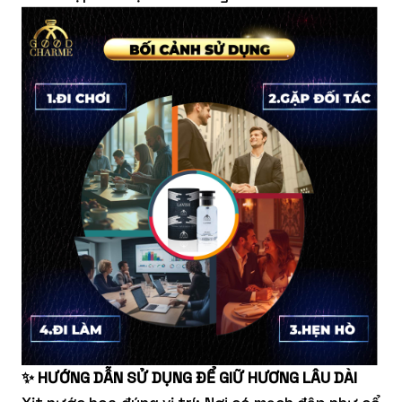
✨ HƯỚNG DẪN SỬ DỤNG ĐỂ GIỮ HƯƠNG LÂU DÀI