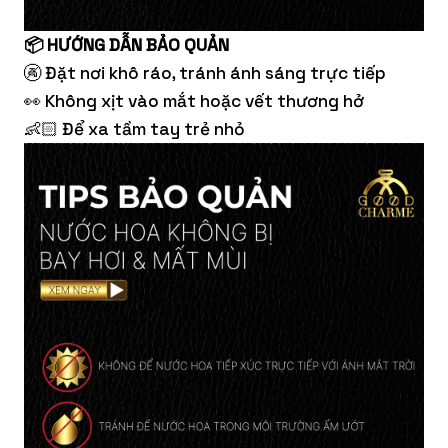
📦 HƯỚNG DẪN BẢO QUẢN
🚱 Đặt nơi khô ráo, tránh ánh sáng trực tiếp
👀 Không xịt vào mắt hoặc vết thương hở
👶🏻 Để xa tầm tay trẻ nhỏ