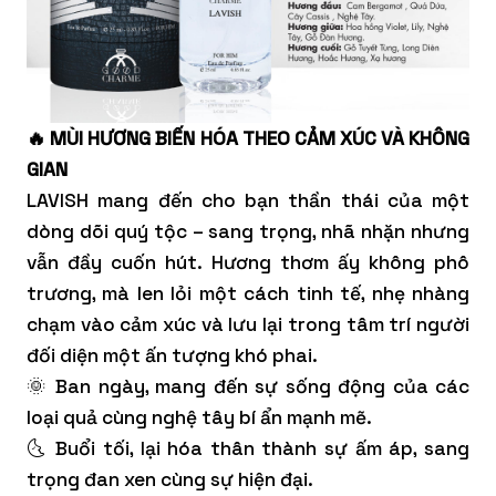
🔥 MÙI HƯƠNG BIẾN HÓA THEO CẢM XÚC VÀ KHÔNG
GIAN
LAVISH
mang đến cho bạn thần thái của một
dòng dõi quý tộc – sang trọng, nhã nhặn nhưng
vẫn đầy cuốn hút. Hương thơm ấy không phô
trương, mà len lỏi một cách tinh tế, nhẹ nhàng
chạm vào cảm xúc và lưu lại trong tâm trí người
đối diện một ấn tượng khó phai.
🌞 Ban ngày, mang đến sự sống động của các
loại quả cùng nghệ tây bí ẩn mạnh mẽ.
🌜 Buổi tối, lại hóa thân thành sự ấm áp, sang
trọng đan xen cùng sự hiện đại.