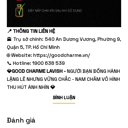
📍 THÔNG TIN LIÊN HỆ
🕋 Trụ sở chính: 540 An Dương Vương, Phường 9,
Quận 5, TP. Hồ Chí Minh
🌐 Website:
https://goodcharme.vn/
📞 Hotline: 1900 638 539
💎GOOD CHARME LAVISH -
NGƯỜI BẠN ĐỒNG HÀNH
LẶNG LẼ NHƯNG VỮNG CHẮC - NAM CHÂM VÔ HÌNH
THU HÚT ÁNH NHÌN
💎
BÌNH LUẬN
Đánh giá