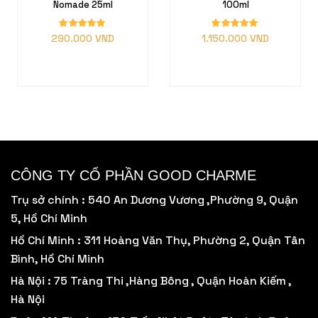
Nomade 25ml
100ml
E
290.000 VND
1.150.000 VND
1.
New
Số lượng sản phẩm tối thiểu.
CÔNG TY CỔ PHẦN GOOD CHARME
Trụ sở chính : 540 An Dương Vương ,Phường 9, Quận
5, Hồ Chí Minh
Hồ Chí Minh : 311 Hoàng Văn Thụ, Phường 2, Quận Tân
Bình, Hồ Chí Minh
Hà Nội : 75 Tràng Thi ,Hàng Bông , Quận Hoàn Kiếm ,
Hà Nội