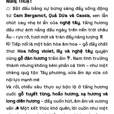
NGHỆ THUẬT
🍊 Bắt đầu bằng sự bừng sáng đầy sống động
từ
Cam Bergamot, Quả Dứa và Cassis
, xen lẫn
chút cay nhẹ bí ẩn của
nghệ tây
, tầng hương
đầu như ánh nắng đầu ngày trên nền trời châu
Âu – rực rỡ, tươi mới và tràn đầy năng lượng 🍍
🎼 Tiếp nối là một bản hòa âm hoa – gỗ đầy chất
thơ:
Hoa hồng violet, lily và nghệ tây
quyện
cùng
gỗ đàn hương
trầm ấm 💐. Nam tính trưởng
thành nhưng không kém phần cá tính – như một
chàng quý tộc Tây phương, vừa ấm áp vừa có
nội lực mạnh mẽ
Và rồi, chiều sâu thực sự bộc lộ ở tầng hương
cuối:
gỗ tuyết tùng, hoắc hương, xạ hương và
long diên hương
– đầy cuốn hút, âm ấm và vương
vấn 🪵 Một kết thúc khó quên, lôi cuốn như một