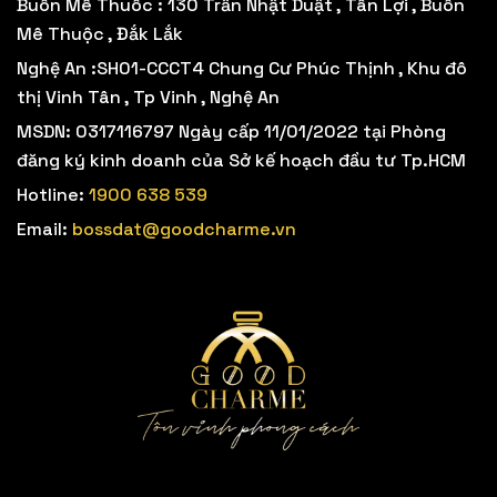
Buôn Mê Thuôc : 130 Trần Nhật Duật , Tân Lợi , Buôn
Mê Thuộc , Đắk Lắk
Nghệ An :SH01-CCCT4 Chung Cư Phúc Thịnh , Khu đô
thị Vinh Tân , Tp Vinh , Nghệ An
MSDN: 0317116797 Ngày cấp 11/01/2022 tại Phòng
đăng ký kinh doanh của Sở kế hoạch đầu tư Tp.HCM
Hotline:
1900 638 539
Email:
bossdat@goodcharme.vn