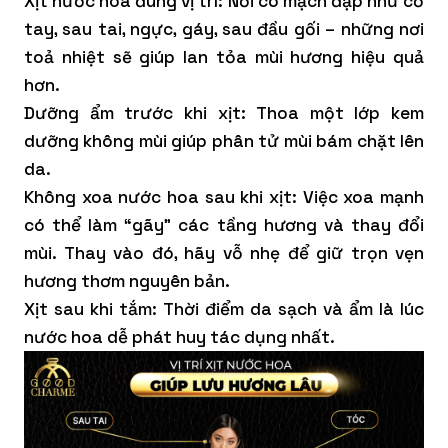
Xịt nước hoa đúng vị trí: Nơi có mạch đập như cổ
tay, sau tai, ngực, gáy, sau đầu gối – những nơi
toả nhiệt sẽ giúp lan tỏa mùi hương hiệu quả
hơn.
Dưỡng ẩm trước khi xịt: Thoa một lớp kem
dưỡng không mùi giúp phân tử mùi bám chặt lên
da.
Không xoa nước hoa sau khi xịt: Việc xoa mạnh
có thể làm “gãy” các tầng hương và thay đổi
mùi. Thay vào đó, hãy vỗ nhẹ để giữ trọn vẹn
hương thơm nguyên bản.
Xịt sau khi tắm: Thời điểm da sạch và ẩm là lúc
nước hoa dễ phát huy tác dụng nhất.