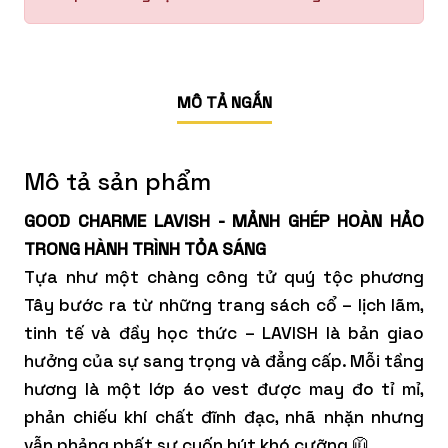
MÔ TẢ NGẮN
Mô tả sản phẩm
GOOD CHARME LAVISH - MẢNH GHÉP HOÀN HẢO
TRONG HÀNH TRÌNH TỎA SÁNG
Tựa như một chàng công tử quý tộc phương
Tây bước ra từ những trang sách cổ – lịch lãm,
tinh tế và đầy học thức – LAVISH là bản giao
hưởng của sự sang trọng và đẳng cấp. Mỗi tầng
hương là một lớp áo vest được may đo tỉ mỉ,
phản chiếu khí chất đĩnh đạc, nhã nhặn nhưng
vẫn phảng phất sự cuốn hút khó cưỡng 🧥