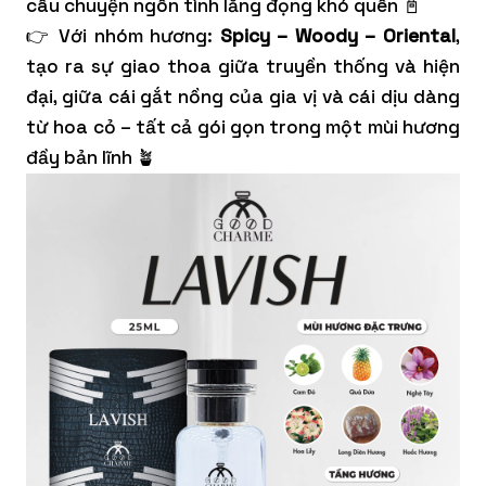
câu chuyện ngôn tình lắng đọng khó quên 📓
👉 Với nhóm hương:
Spicy – Woody – Oriental
,
tạo ra sự giao thoa giữa truyền thống và hiện
đại, giữa cái gắt nồng của gia vị và cái dịu dàng
từ hoa cỏ – tất cả gói gọn trong một mùi hương
đầy bản lĩnh 🪴