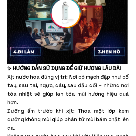
✨ HƯỚNG DẪN SỬ DỤNG ĐỂ GIỮ HƯƠNG LÂU DÀI
Xịt nước hoa đúng vị trí: Nơi có mạch đập như cổ
tay, sau tai, ngực, gáy, sau đầu gối – những nơi
tỏa nhiệt sẽ giúp lan tỏa mùi hương hiệu quả
hơn.
Dưỡng ẩm trước khi xịt: Thoa một lớp kem
dưỡng không mùi giúp phân tử mùi bám chặt lên
da.