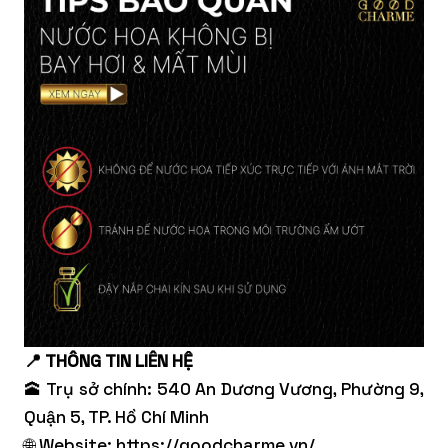
📍 THÔNG TIN LIÊN HỆ
🕋 Trụ sở chính: 540 An Dương Vương, Phường 9,
Quận 5, TP. Hồ Chí Minh
🌐 Website:
https://goodcharme.vn/