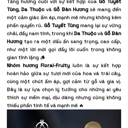
Tầng hương cuối với sự kết hợp của
Gỗ Tuyết
Tùng
,
Da Thuộc
và
Gỗ Đàn Hương
sẽ mang đến
một cảm giác ấm áp, mạnh mẽ nhưng không kém
phần quyến rũ.
Gỗ Tuyết Tùng
mang lại sự vững
chãi, đầy nam tính, trong khi
Da Thuộc
và
Gỗ Đàn
Hương
tạo ra một dấu ấn sang trọng, cao cấp,
như một lời mời gọi đầy lôi cuốn trong không
gian tĩnh lặng 🪵
Nhóm hương Floral-Fruity
luôn là sự kết hợp
hoàn hảo giữa sự tươi mới của hoa và trái cây,
cùng một chút ấm áp, gợi cảm từ gỗ và gia vị.
Đây là sự lựa chọn lý tưởng cho những ai yêu
thích sự mềm mại, dịu dàng nhưng cũng không
thiếu phần tinh tế và mạnh mẽ 🔥