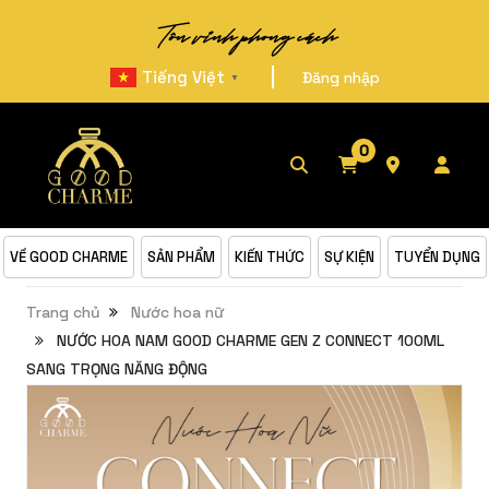
Tôn vinh phong cách
|
Tiếng Việt
Đăng nhập
▼
0
VỀ GOOD CHARME
SẢN PHẨM
KIẾN THỨC
SỰ KIỆN
TUYỂN DỤNG
Trang chủ
Nước hoa nữ
NƯỚC HOA NAM GOOD CHARME GEN Z CONNECT 100ML
SANG TRỌNG NĂNG ĐỘNG