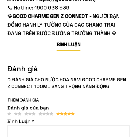
📞 Hotline: 1900 638 539
💎
GOOD CHARME GEN Z CONNECT -
NGƯỜI BẠN
ĐỒNG HÀNH LÝ TƯỞNG CỦA CÁC CHÀNG TRAI
ĐANG TRÊN BƯỚC ĐƯỜNG TRƯỞNG THÀNH 💎
BÌNH LUẬN
Đánh giá
0 ĐÁNH GIÁ CHO NƯỚC HOA NAM GOOD CHARME GEN
Z CONNECT 100ML SANG TRỌNG NĂNG ĐỘNG
THÊM ĐÁNH GIÁ
Đánh giá của bạn
Bình Luận
*