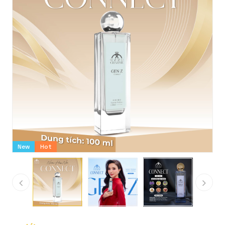
New
Hot