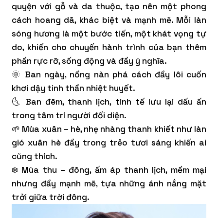
quyện với gỗ và da thuộc, tạo nên một phong
cách hoang dã, khác biệt và mạnh mẽ. Mỗi làn
sóng hương là một bước tiến, một khát vọng tự
do, khiến cho chuyến hành trình của bạn thêm
phần rực rỡ, sống động và đầy ý nghĩa.
🌞 Ban ngày, nồng nàn phá cách đầy lôi cuốn
khơi dậy tinh thần nhiệt huyết.
🌜 Ban đêm, thanh lịch, tinh tế lưu lại dấu ấn
trong tâm trí người đối diện.
🌱 Mùa xuân – hè, nhẹ nhàng thanh khiết như làn
gió xuân hè đầy trong trẻo tươi sáng khiến ai
cũng thích.
❄️ Mùa thu – đông, ấm áp thanh lịch, mềm mại
nhưng đầy mạnh mẽ, tựa những ánh nắng mặt
trởi giữa trời đông.