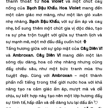
thanh thoát từ
hoa Violet
và một chút cay
nồng của
Bạch Đậu Khấu
.
Hoa Violet
mang đến
một cảm giác mơ màng, như một làn gió xuân
nhẹ nhàng.
Bạch Đậu Khấu
, với sự ấm áp và cay
nhẹ, bổ sung thêm một chút gia vị độc đáo, tạo
ra sự pha trộn tuyệt vời giữa sự thanh lịch và
sự mạnh mẽ, một mở đầu đầy cuốn hút 🪻
Tầng hương giữa với sự góp mặt của
Cây Diên Vĩ
và
Ambroxan
.
Cây Diên Vĩ
mang đến một làn
sóng dịu dàng, hoa cỏ nhẹ nhàng nhưng cũng
đầy chiều sâu, như một bức tranh mùa thu
tuyệt đẹp. Cùng với
Ambroxan
– một thành
phần nổi tiếng trong thế giới nước hoa với khả
năng tạo ra cảm giác ấm áp, mượt mà và dễ
chịu, sự kết hợp này tạo nên một lớp hương đầy
sự tinh tế, hấp dẫn và dễ dàng lưu lại dấu ấn 💘