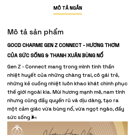
MÔ TẢ NGẮN
Mô tả sản phẩm
GOOD CHARME GEN Z CONNECT - HƯƠNG THƠM
CỦA SỨC SỐNG & THANH XUÂN BÙNG NỔ
Gen Z - Connect mang trong mình tinh thần
nhiệt huyết của những chàng trai, cô gái trẻ,
những kẻ cuồng nhiệt luôn khao khát chinh phục
thế giới ngoài kia. Mùi hương mạnh mẽ, nam tính
nhưng cũng đầy quyến rũ và dịu dàng, tạo ra
một cảm giác vừa bùng nổ, vừa ngọt ngào, đầy
sức sống 🌬️