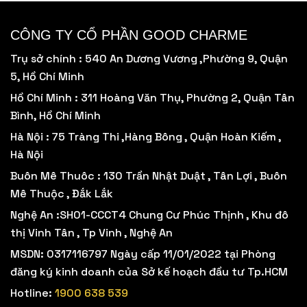
CÔNG TY CỔ PHẦN GOOD CHARME
Trụ sở chính : 540 An Dương Vương ,Phường 9, Quận
5, Hồ Chí Minh
Hồ Chí Minh : 311 Hoàng Văn Thụ, Phường 2, Quận Tân
Bình, Hồ Chí Minh
Hà Nội : 75 Tràng Thi ,Hàng Bông , Quận Hoàn Kiếm ,
Hà Nội
Buôn Mê Thuôc : 130 Trần Nhật Duật , Tân Lợi , Buôn
Mê Thuộc , Đắk Lắk
Nghệ An :SH01-CCCT4 Chung Cư Phúc Thịnh , Khu đô
thị Vinh Tân , Tp Vinh , Nghệ An
MSDN: 0317116797 Ngày cấp 11/01/2022 tại Phòng
đăng ký kinh doanh của Sở kế hoạch đầu tư Tp.HCM
Hotline:
1900 638 539