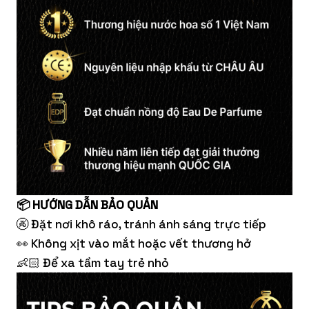
📦 HƯỚNG DẪN BẢO QUẢN
🚱 Đặt nơi khô ráo, tránh ánh sáng trực tiếp
👀 Không xịt vào mắt hoặc vết thương hở
👶🏻 Để xa tầm tay trẻ nhỏ