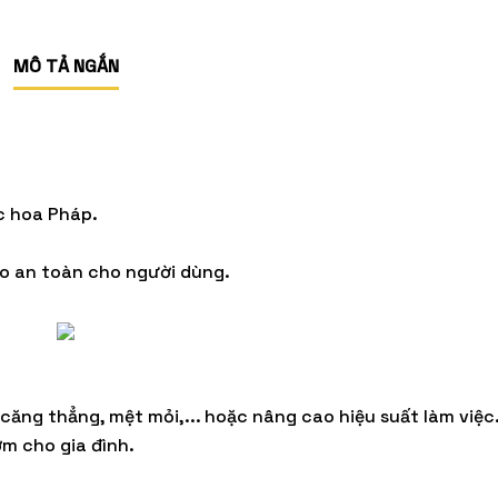
MÔ TẢ NGẮN
c hoa Pháp.
bảo an toàn cho người dùng.
 thơm Glamor Snowflakes GoodCharme
Nến thơm Glamor Si
căng thẳng, mệt mỏi,... hoặc nâng cao hiệu suất làm việc
ơm cho gia đình.
450.000 VND
450.