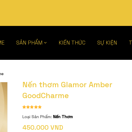
ME
SẢN PHẨM
KIẾN THỨC
SỰ KIỆN
T
me
Nến thơm Glamor Amber
GoodCharme
Loại Sản Phẩm:
Nến Thơm
450.000 VND