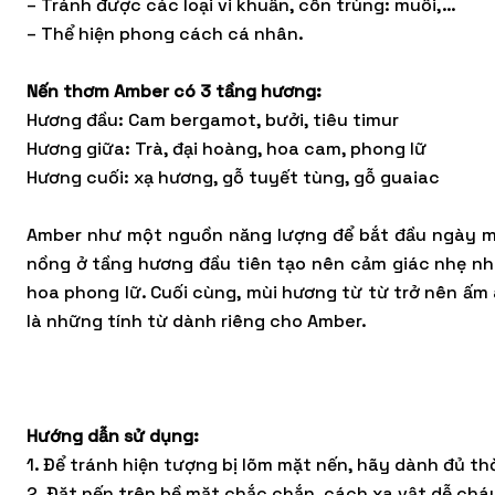
– Tránh được các loại vi khuẩn, côn trùng: muỗi,…
– Thể hiện phong cách cá nhân.
Nến thơm Amber có 3 tầng hương:
Hương đầu: Cam bergamot, bưởi, tiêu timur
Hương giữa: Trà, đại hoàng, hoa cam, phong lữ
Hương cuối: xạ hương, gỗ tuyết tùng, gỗ guaiac
Amber như một nguồn năng lượng để bắt đầu ngày mớ
nồng ở tầng hương đầu tiên tạo nên cảm giác nhẹ nh
hoa phong lữ. Cuối cùng, mùi hương từ từ trở nên ấm 
là những tính từ dành riêng cho Amber.
Hướng dẫn sử dụng:
1. Để tránh hiện tượng bị lõm mặt nến, hãy dành đủ th
2. Đặt nến trên bề mặt chắc chắn, cách xa vật dễ cháy