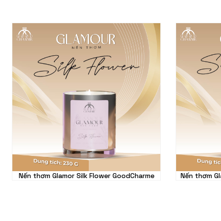
Nến thơm Glamor Silk Flower GoodCharme
Nến thơm G
450.000 VND
Số lượng sản phẩm tối thiểu.