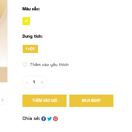
Màu sắc:
Dung tích:
1 HỘP
Thêm vào yêu thích
-
+
THÊM VÀO GIỎ
MUA NGAY
Chia sẻ: