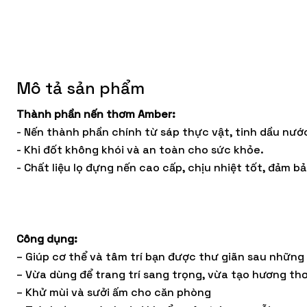
Mô tả sản phẩm
Thành phần nến thơm Amber:
- Nến thành phần chính từ sáp thực vật, tinh dầu nướ
- Khi đốt không khói và an toàn cho sức khỏe.
- Chất liệu lọ đựng nến cao cấp, chịu nhiệt tốt, đảm 
Công dụng:
harme
Nến thơm Glamor Vetyver GoodCharme
Nến
– Giúp cơ thể và tâm trí bạn được thư giãn sau những 
– Vừa dùng để trang trí sang trọng, vừa tạo hương th
450.000 VND
– Khử mùi và sưởi ấm cho căn phòng