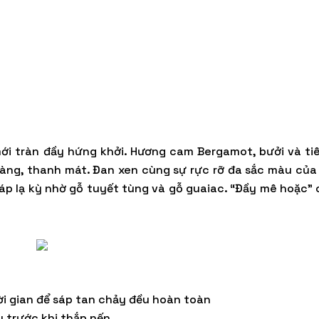
i tràn đầy hứng khởi. Hương cam Bergamot, bưởi và tiê
àng, thanh mát. Đan xen cùng sự rực rỡ đa sắc màu củ
áp lạ kỳ nhờ gỗ tuyết tùng và gỗ guaiac. “Đầy mê hoặc” 
ời gian để sáp tan chảy đều hoàn toàn
 trước khi thắp nến.