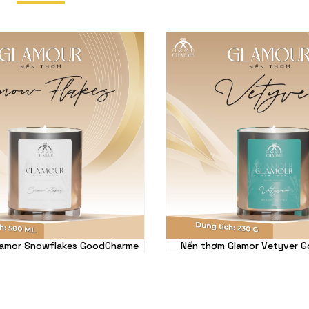
lamor Snowflakes GoodCharme
Nến thơm Glamor Vetyver 
450.000 VND
450.000 VND