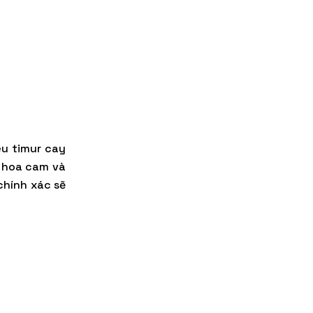
u timur cay
a hoa cam và
chính xác sẽ