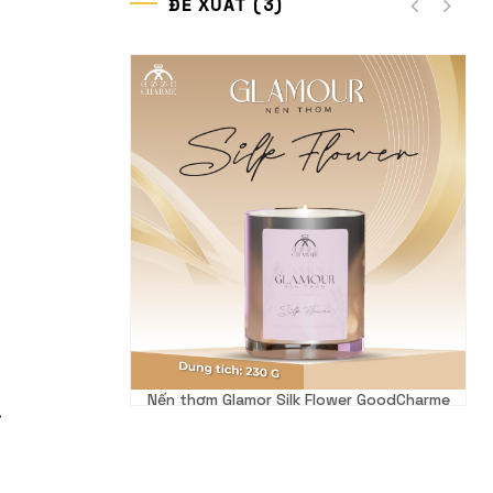
ĐỀ XUẤT (3)
lk Flower GoodCharme
Nến thơm Glamor Vetyver GoodCha
.
000 VND
450.000 VND