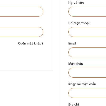
Họ và tên
Số điện thoại
Quên mật khẩu?
Email
Mật khẩu
Nhập lại mật khẩu
Địa chỉ