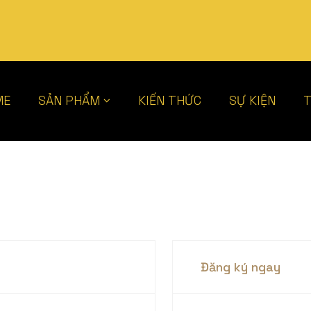
ME
SẢN PHẨM
KIẾN THỨC
SỰ KIỆN
T
Đăng ký ngay