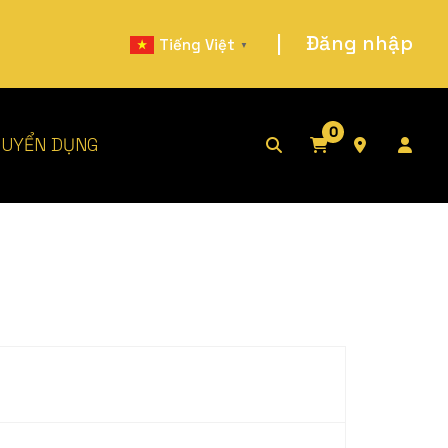
|
Đăng nhập
Tiếng Việt
▼
0
UYỂN DỤNG