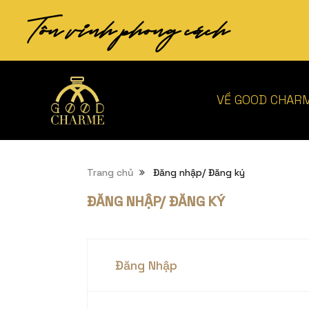
Tôn vinh phong cách
VỀ GOOD CHAR
Trang chủ
Đăng nhập/ Đăng ký
ĐĂNG NHẬP/ ĐĂNG KÝ
Đăng Nhập